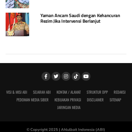
Yaman Ancam Saudi dengan Kehancuran
Rezim Jika Intervensi Berlanjut
VISI & MISI ABI
SEJARAH ABI
KONTAK / ALAMAT
STRUKTUR DPP
REDAKSI
PEDOMAN MEDIA SIBER
KEBIJAKAN PRIVASI
DISCLAIMER
SITEMAP
JARINGAN MEDIA
© Copyright 2025 |
Ahlulbait Indonesia (ABI)