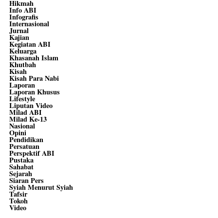
Hikmah
Info ABI
Infografis
Internasional
Jurnal
Kajian
Kegiatan ABI
Keluarga
Khasanah Islam
Khutbah
Kisah
Kisah Para Nabi
Laporan
Laporan Khusus
Lifestyle
Liputan Video
Milad ABI
Milad Ke-13
Nasional
Opini
Pendidikan
Persatuan
Perspektif ABI
Pustaka
Sahabat
Sejarah
Siaran Pers
Syiah Menurut Syiah
Tafsir
Tokoh
Video