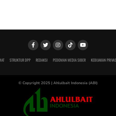
MAT
STRUKTUR DPP
REDAKSI
PEDOMAN MEDIA SIBER
KEBIJAKAN PRIVAS
© Copyright 2025 |
Ahlulbait Indonesia (ABI)