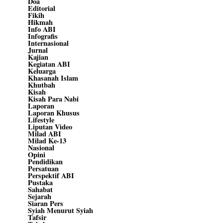
Doa
Editorial
Fikih
Hikmah
Info ABI
Infografis
Internasional
Jurnal
Kajian
Kegiatan ABI
Keluarga
Khasanah Islam
Khutbah
Kisah
Kisah Para Nabi
Laporan
Laporan Khusus
Lifestyle
Liputan Video
Milad ABI
Milad Ke-13
Nasional
Opini
Pendidikan
Persatuan
Perspektif ABI
Pustaka
Sahabat
Sejarah
Siaran Pers
Syiah Menurut Syiah
Tafsir