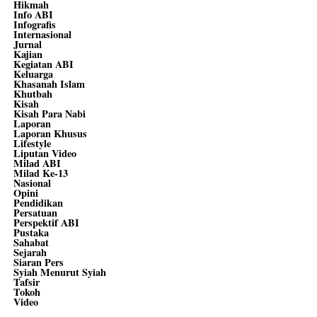
Hikmah
Info ABI
Infografis
Internasional
Jurnal
Kajian
Kegiatan ABI
Keluarga
Khasanah Islam
Khutbah
Kisah
Kisah Para Nabi
Laporan
Laporan Khusus
Lifestyle
Liputan Video
Milad ABI
Milad Ke-13
Nasional
Opini
Pendidikan
Persatuan
Perspektif ABI
Pustaka
Sahabat
Sejarah
Siaran Pers
Syiah Menurut Syiah
Tafsir
Tokoh
Video