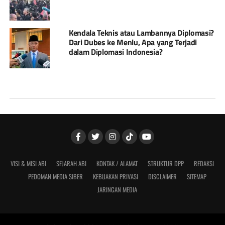
Kendala Teknis atau Lambannya Diplomasi?
Dari Dubes ke Menlu, Apa yang Terjadi
dalam Diplomasi Indonesia?
VISI & MISI ABI
SEJARAH ABI
KONTAK / ALAMAT
STRUKTUR DPP
REDAKSI
PEDOMAN MEDIA SIBER
KEBIJAKAN PRIVASI
DISCLAIMER
SITEMAP
JARINGAN MEDIA