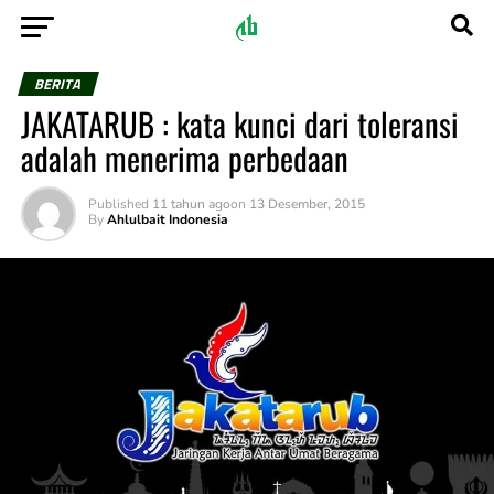
BERITA
JAKATARUB : kata kunci dari toleransi
adalah menerima perbedaan
Published
11 tahun ago
on
13 Desember, 2015
By
Ahlulbait Indonesia