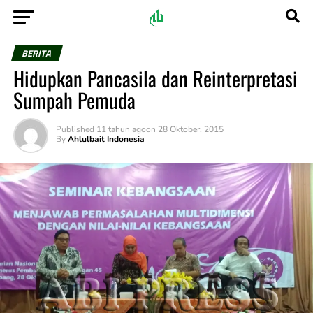
BERITA
Hidupkan Pancasila dan Reinterpretasi
Sumpah Pemuda
Published
11 tahun ago
on
28 Oktober, 2015
By
Ahlulbait Indonesia