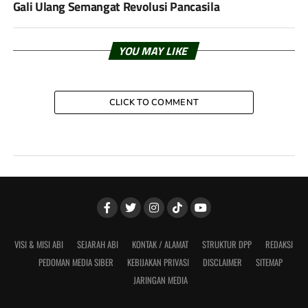
Gali Ulang Semangat Revolusi Pancasila
YOU MAY LIKE
CLICK TO COMMENT
VISI & MISI ABI
SEJARAH ABI
KONTAK / ALAMAT
STRUKTUR DPP
REDAKSI
PEDOMAN MEDIA SIBER
KEBIJAKAN PRIVASI
DISCLAIMER
SITEMAP
JARINGAN MEDIA