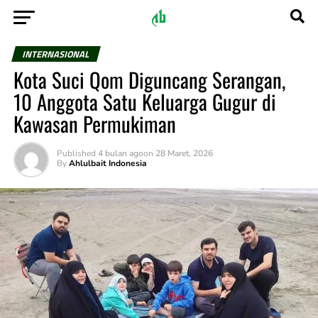
INTERNASIONAL
Kota Suci Qom Diguncang Serangan,
10 Anggota Satu Keluarga Gugur di
Kawasan Permukiman
Published
4 bulan ago
on
28 Maret, 2026
By
Ahlulbait Indonesia