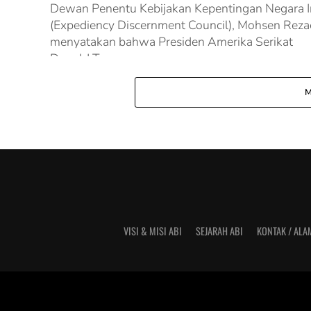
Dewan Penentu Kebijakan Kepentingan Negara I
(Expediency Discernment Council), Mohsen Rezae
menyatakan bahwa Presiden Amerika Serikat
Donald Trump...
M
VISI & MISI ABI
SEJARAH ABI
KONTAK / ALA