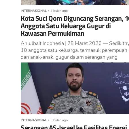
INTERNASIONAL
4 bulan ago
Kota Suci Qom Diguncang Serangan, 1
Anggota Satu Keluarga Gugur di
Kawasan Permukiman
Ahlulbait Indonesia | 28 Maret 2026 — Sedikitn
10 anggota satu keluarga, termasuk perempuan
dan anak-anak, gugur dalam serangan yang
menghantam kawasan permukiman Pardisan di
Qom,...
INTERNASIONAL
5 bulan ago
Serangan AS-Israel ke Fasilitas Energi