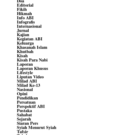
Doa
Editorial
Fikih
Hikmah
Info ABI
Infografis
Internasional
Jurnal
Kajian
Kegiatan ABI
Keluarga
Khasanah Islam
Khutbah
Kisah
Kisah Para Nabi
Laporan
Laporan Khusus
Lifestyle
Liputan Video
Milad ABI
Milad Ke-13
Nasional
Opini
Pendidikan
Persatuan
Perspektif ABI
Pustaka
Sahabat
Sejarah
Siaran Pers
Syiah Menurut Syiah
Tafsir