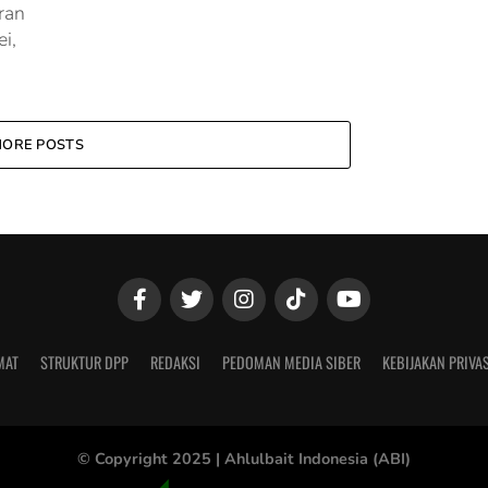
ran
i,
ORE POSTS
MAT
STRUKTUR DPP
REDAKSI
PEDOMAN MEDIA SIBER
KEBIJAKAN PRIVAS
© Copyright 2025 |
Ahlulbait Indonesia (ABI)