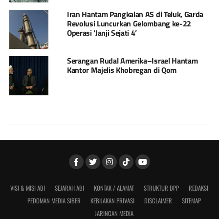
Iran Hantam Pangkalan AS di Teluk, Garda
Revolusi Luncurkan Gelombang ke-22
Operasi ‘Janji Sejati 4’
Serangan Rudal Amerika–Israel Hantam
Kantor Majelis Khobregan di Qom
VISI & MISI ABI
SEJARAH ABI
KONTAK / ALAMAT
STRUKTUR DPP
REDAKSI
PEDOMAN MEDIA SIBER
KEBIJAKAN PRIVASI
DISCLAIMER
SITEMAP
JARINGAN MEDIA