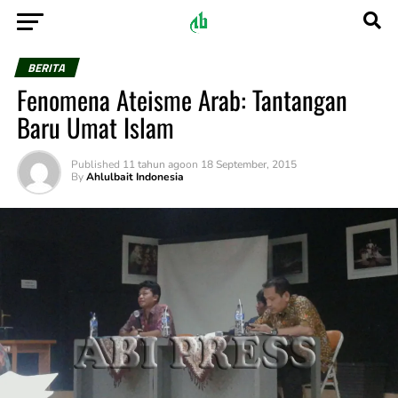
BERITA
Fenomena Ateisme Arab: Tantangan
Baru Umat Islam
Published
11 tahun ago
on
18 September, 2015
By
Ahlulbait Indonesia