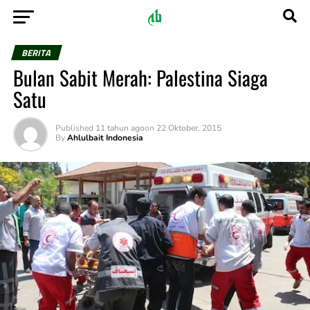
BERITA
Bulan Sabit Merah: Palestina Siaga
Satu
Published
11 tahun ago
on
22 Oktober, 2015
By
Ahlulbait Indonesia