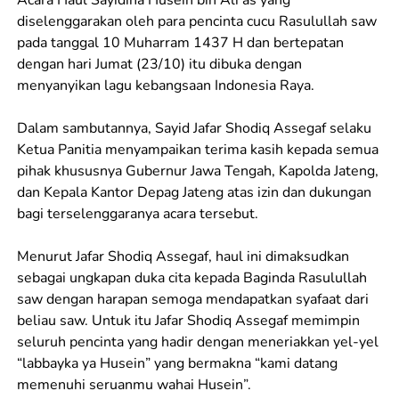
Acara Haul Sayidina Husein bin Ali as yang
diselenggarakan oleh para pencinta cucu Rasulullah saw
pada tanggal 10 Muharram 1437 H dan bertepatan
dengan hari Jumat (23/10) itu dibuka dengan
menyanyikan lagu kebangsaan Indonesia Raya.
Dalam sambutannya, Sayid Jafar Shodiq Assegaf selaku
Ketua Panitia menyampaikan terima kasih kepada semua
pihak khususnya Gubernur Jawa Tengah, Kapolda Jateng,
dan Kepala Kantor Depag Jateng atas izin dan dukungan
bagi terselenggaranya acara tersebut.
Menurut Jafar Shodiq Assegaf, haul ini dimaksudkan
sebagai ungkapan duka cita kepada Baginda Rasulullah
saw dengan harapan semoga mendapatkan syafaat dari
beliau saw. Untuk itu Jafar Shodiq Assegaf memimpin
seluruh pencinta yang hadir dengan meneriakkan yel-yel
“labbayka ya Husein” yang bermakna “kami datang
memenuhi seruanmu wahai Husein”.