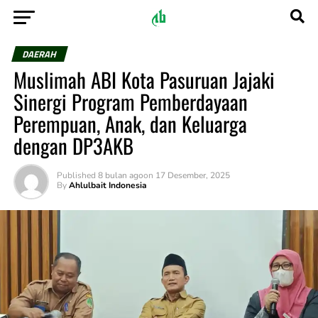
DAERAH
Muslimah ABI Kota Pasuruan Jajaki
Sinergi Program Pemberdayaan
Perempuan, Anak, dan Keluarga
dengan DP3AKB
Published
8 bulan ago
on
17 Desember, 2025
By
Ahlulbait Indonesia