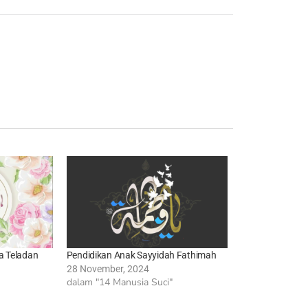
a Teladan
Pendidikan Anak Sayyidah Fathimah
28 November, 2024
dalam "14 Manusia Suci"