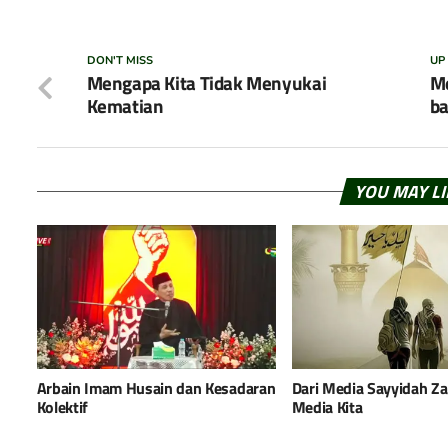
DON'T MISS
UP
Mengapa Kita Tidak Menyukai
Me
Kematian
ba
YOU MAY L
Arbain Imam Husain dan Kesadaran
Dari Media Sayyidah Zai
Kolektif
Media Kita