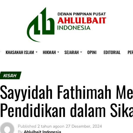
KHASANAH ISLAM
HIKMAH
SEJARAH
OPINI
EDITORIAL
PE
KISAH
Sayyidah Fathimah M
Pendidikan dalam Sik
Published
2 tahun ago
on
27 Desember, 2024
By
Ahlulbait Indonesia