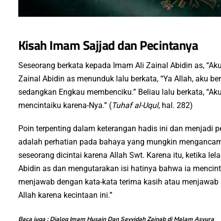
Kisah Imam Sajjad dan Pecintanya
Seseorang berkata kepada Imam Ali Zainal Abidin as, “Ak
Zainal Abidin as menunduk lalu berkata, “Ya Allah, aku be
sedangkan Engkau membenciku.” Beliau lalu berkata, “Ak
mencintaiku karena-Nya.” (
Tuhaf al-Uqul
, hal. 282)
Poin terpenting dalam keterangan hadis ini dan menjadi p
adalah perhatian pada bahaya yang mungkin mengancam dal
seseorang dicintai karena Allah Swt. Karena itu, ketika le
Abidin as dan mengutarakan isi hatinya bahwa ia mencintai
menjawab dengan kata-kata terima kasih atau menjawab
Allah karena kecintaan ini.”
Baca juga :
Dialog Imam Husain Dan Sayyidah Zainab di Malam Asyura