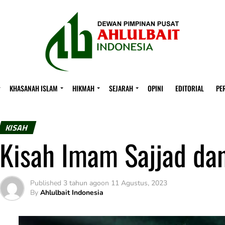
KHASANAH ISLAM
HIKMAH
SEJARAH
OPINI
EDITORIAL
PE
KISAH
Kisah Imam Sajjad da
Published
3 tahun ago
on
11 Agustus, 2023
By
Ahlulbait Indonesia