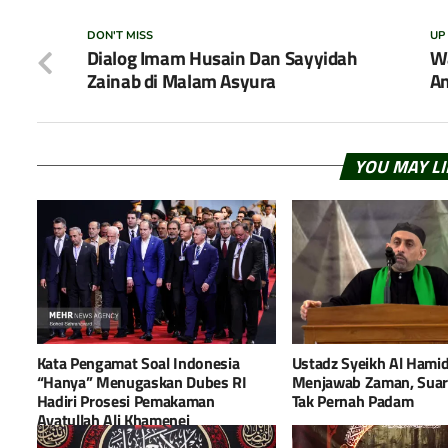
DON'T MISS
UP
Dialog Imam Husain Dan Sayyidah
Wa
Zainab di Malam Asyura
A
YOU MAY L
Kata Pengamat Soal Indonesia
Ustadz Syeikh Al Hamid
“Hanya” Menugaskan Dubes RI
Menjawab Zaman, Suar
Hadiri Prosesi Pemakaman
Tak Pernah Padam
Ayatullah Ali Khamenei