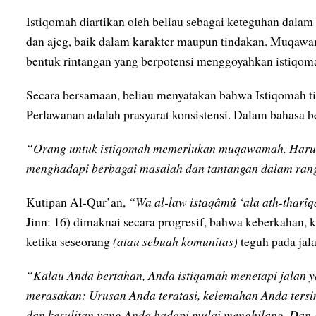
Istiqomah diartikan oleh beliau sebagai keteguhan dalam
dan ajeg, baik dalam karakter maupun tindakan. Muqawa
bentuk rintangan yang berpotensi menggoyahkan istiqoma
Secara bersamaan, beliau menyatakan bahwa Istiqomah 
Perlawanan adalah prasyarat konsistensi. Dalam bahasa be
“Orang untuk istiqomah memerlukan muqawamah. Harus 
menghadapi berbagai masalah dan tantangan dalam rang
Kutipan Al-Qur’an,
“Wa al-law istaqâmû ‘ala ath-thar
Jinn: 16) dimaknai secara progresif, bahwa keberkahan,
ketika seseorang
(atau sebuah komunitas)
teguh pada jala
“Kalau Anda bertahan, Anda istiqamah menetapi jalan y
merasakan: Urusan Anda teratasi, kelemahan Anda tersi
dan kesulitan yang Anda hadapi mulai menghilang. Dan