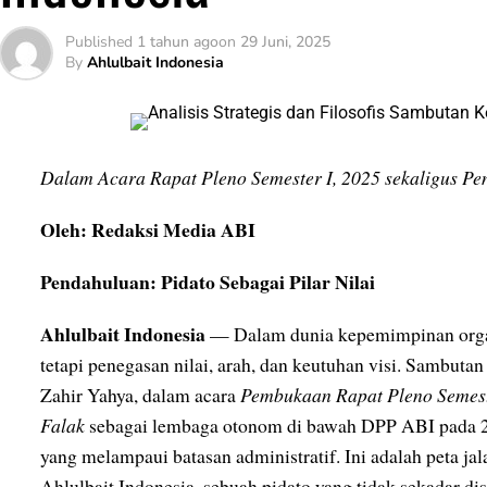
Published
1 tahun ago
on
29 Juni, 2025
By
Ahlulbait Indonesia
Dalam Acara Rapat Pleno Semester I, 2025 sekaligus P
Oleh: Redaksi Media ABI
Pendahuluan: Pidato Sebagai Pilar Nilai
Ahlulbait Indonesia
— Dalam dunia kepemimpinan organi
tetapi penegasan nilai, arah, dan keutuhan visi. Sambu
Zahir Yahya, dalam acara
Pembukaan Rapat Pleno Semest
Falak
sebagai lembaga otonom di bawah DPP ABI pada 21 
yang melampaui batasan administratif. Ini adalah peta jala
Ahlulbait Indonesia, sebuah pidato yang tidak sekadar dis