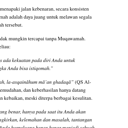
 menapaki jalan kebenaran, secara konsisten
mah adalah daya juang untuk melawan segala
h tersebut.
tidak mungkin tercapai tanpa Muqawamah.
liau:
ada kekuatan pada diri Anda untuk
ka Anda bisa istiqomah.”
îqah, la-asqainâhum mâ’an ghadaqâ”
(QS Al-
 kemudahan, dan keberhasilan hanya datang
n kebaikan, meski diterpa berbagai kesulitan.
ang benar, hanya pada saat itu Anda akan
ngkirkan, kelemahan dan masalah, tantangan
 Anda berpeluang benar-benar menjadi sebuah