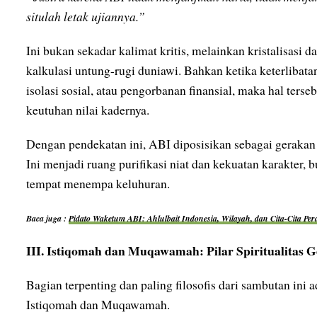
situlah letak ujiannya.”
Ini bukan sekadar kalimat kritis, melainkan kristalisasi dar
kalkulasi untung-rugi duniawi. Bahkan ketika keterlibat
isolasi sosial, atau pengorbanan finansial, maka hal ter
keutuhan nilai kadernya.
Dengan pendekatan ini, ABI diposisikan sebagai gerakan n
Ini menjadi ruang purifikasi niat dan kekuatan karakter,
tempat menempa keluhuran.
Baca juga :
Pidato Waketum ABI: Ahlulbait Indonesia, Wilayah, dan Cita-Cita Pe
III. Istiqomah dan Muqawamah: Pilar Spiritualitas 
Bagian terpenting dan paling filosofis dari sambutan ini
Istiqomah dan Muqawamah.