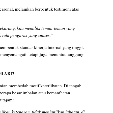
ersonal, melainkan berbentuk testimoni atas
ekarang, kita memiliki teman-teman yang
dividu pengurus yang sukses.
”
embentuk standar kinerja internal yang tinggi.
a menyemangati, tetapi juga menuntut tanggung
 di ABI?
anian membedah motif keterlibatan. Di tengah
seberapa besar imbalan atau kemanfaatan
t tajam:
jikan ketenaran, tidak menjanjikan jabatan, di