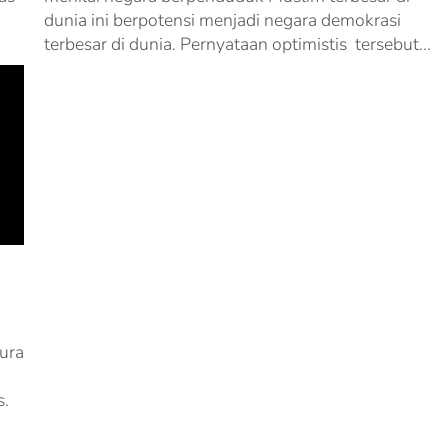
dunia ini berpotensi menjadi negara demokrasi
terbesar di dunia. Pernyataan optimistis tersebut...
yura
s.