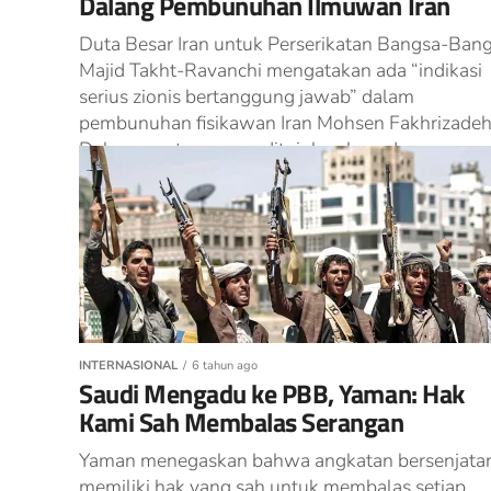
Dalang Pembunuhan Ilmuwan Iran
Duta Besar Iran untuk Perserikatan Bangsa-Ban
Majid Takht-Ravanchi mengatakan ada “indikasi
serius zionis bertanggung jawab” dalam
pembunuhan fisikawan Iran Mohsen Fakhrizadeh
Dalam suratnya yang ditujukan kepada...
INTERNASIONAL
6 tahun ago
Saudi Mengadu ke PBB, Yaman: Hak
Kami Sah Membalas Serangan
Yaman menegaskan bahwa angkatan bersenjata
memiliki hak yang sah untuk membalas setiap