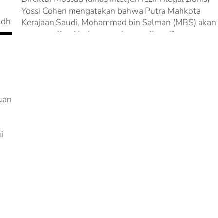
Yossi Cohen mengatakan bahwa Putra Mahkota
adh
Kerajaan Saudi, Mohammad bin Salman (MBS) akan
menormalisasi hubungan dengan “Israel” secara
terbuka...
uan
i