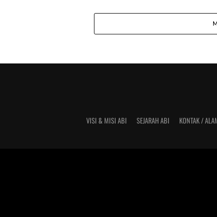
M
VISI & MISI ABI
SEJARAH ABI
KONTAK / ALA