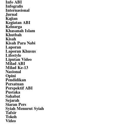
Info ABI
Infografis
Internasional
Jurnal
Kajian
Kegiatan ABI
Keluarga
Khasanah Islam
Khutbah
Kisah
Kisah Para Nabi
Laporan
Laporan Khusus
Lifestyle
Liputan Video
Milad ABI
Milad Ke-13
Nasional
Opini
Pendidikan
Persatuan
Perspektif ABI
Pustaka
Sahabat
Sejarah
Siaran Pers
Syiah Menurut Syiah
Tafsir
Tokoh
Video