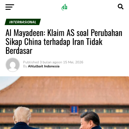
INTERNASIONAL
Al Mayadeen: Klaim AS soal Perubahan
Sikap China terhadap Iran Tidak
Berdasar
Published
3 bulan ago
on
15 Mei, 2026
By
Ahlulbait Indonesia