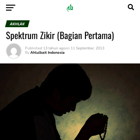
AKHLAK
Spektrum Zikir (Bagian Pertama)
Published
13 tahun ago
on
11 September, 2013
By
Ahlulbait Indonesia