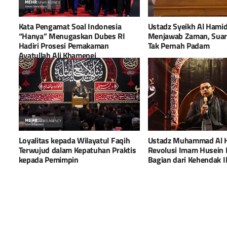
Kata Pengamat Soal Indonesia
Ustadz Syeikh Al Hamid
“Hanya” Menugaskan Dubes RI
Menjawab Zaman, Suar
Hadiri Prosesi Pemakaman
Tak Pernah Padam
Ayatullah Ali Khamenei
Loyalitas kepada Wilayatul Faqih
Ustadz Muhammad Al 
Terwujud dalam Kepatuhan Praktis
Revolusi Imam Husein
kepada Pemimpin
Bagian dari Kehendak Il