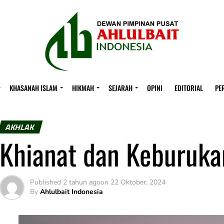
KHASANAH ISLAM
HIKMAH
SEJARAH
OPINI
EDITORIAL
PE
AKHLAK
Khianat dan Keburuk
Published
2 tahun ago
on
22 Oktober, 2024
By
Ahlulbait Indonesia