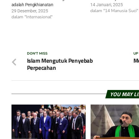
adalah Pengkhianatan
14 Januari, 2025
dalam "14 Manusia Suci"
29 Desember, 2025
dalam "Internasional"
DON'T MISS
UP
Islam Mengutuk Penyebab
Me
Perpecahan
YOU MAY L