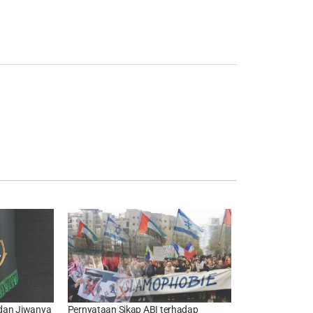
 dan Jiwanya
Pernyataan Sikap ABI terhadap