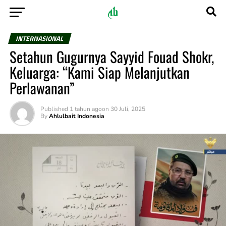
INTERNASIONAL
Setahun Gugurnya Sayyid Fouad Shokr,
Keluarga: “Kami Siap Melanjutkan
Perlawanan”
Published
1 tahun ago
on
30 Juli, 2025
By
Ahlulbait Indonesia