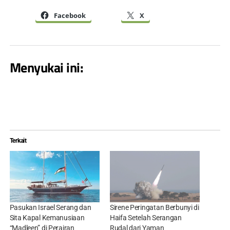
Facebook
X
Menyukai ini:
Terkait
Pasukan Israel Serang dan
Sirene Peringatan Berbunyi di
Sita Kapal Kemanusiaan
Haifa Setelah Serangan
“Madleen” di Perairan
Rudal dari Yaman