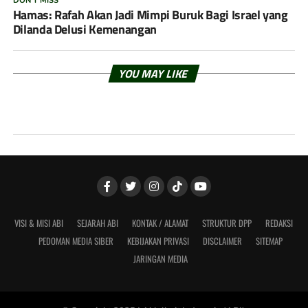
DON'T MISS
Hamas: Rafah Akan Jadi Mimpi Buruk Bagi Israel yang
Dilanda Delusi Kemenangan
YOU MAY LIKE
VISI & MISI ABI
SEJARAH ABI
KONTAK / ALAMAT
STRUKTUR DPP
REDAKSI
PEDOMAN MEDIA SIBER
KEBIJAKAN PRIVASI
DISCLAIMER
SITEMAP
JARINGAN MEDIA