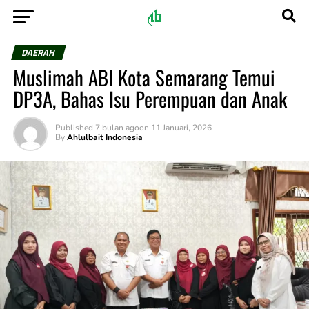
DAERAH
Muslimah ABI Kota Semarang Temui
DP3A, Bahas Isu Perempuan dan Anak
Published
7 bulan ago
on
11 Januari, 2026
By
Ahlulbait Indonesia