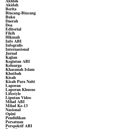
Akhlak
Akidah
Berita
Bincang-Bincang
Buku
Daerah
Doa
Editorial
Fikih
Hikmah
Info ABI
Infografis
Internasional
Jurnal
Kajian
Kegiatan ABI
Keluarga
Khasanah Islam
Khutbah
Kisah
Kisah Para Nabi
Laporan
Laporan Khusus
Lifestyle
Liputan Video
Milad ABI
Milad Ke-13
Nasional
Opini
Pendidikan
Persatuan
Perspektif ABI