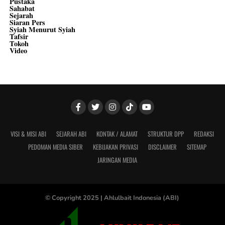
Pustaka
Sahabat
Sejarah
Siaran Pers
Syiah Menurut Syiah
Tafsir
Tokoh
Video
VISI & MISI ABI
SEJARAH ABI
KONTAK / ALAMAT
STRUKTUR DPP
REDAKSI
PEDOMAN MEDIA SIBER
KEBIJAKAN PRIVASI
DISCLAIMER
SITEMAP
JARINGAN MEDIA
© Copyright 2025 |
Ahlulbait Indonesia (ABI)