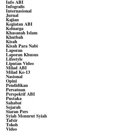
Info ABI
Infografis
Internasional
Jurnal
Kajian
Kegiatan ABI
Keluarga
Khasanah Islam
Khutbah
Kisah
Kisah Para Nabi
Laporan
Laporan Khusus
Lifestyle
Liputan Video
Milad ABI
Milad Ke-13
Nasional
Opini
Pendidikan
Persatuan
Perspektif ABI
Pustaka
Sahabat
Sejarah
Siaran Pers
Syiah Menurut Syiah
Tafsir
Tokoh
Video