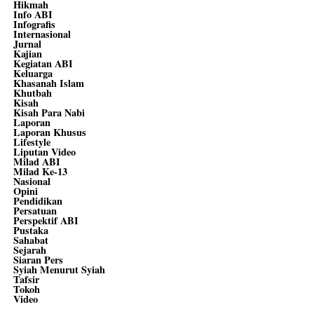
Hikmah
Info ABI
Infografis
Internasional
Jurnal
Kajian
Kegiatan ABI
Keluarga
Khasanah Islam
Khutbah
Kisah
Kisah Para Nabi
Laporan
Laporan Khusus
Lifestyle
Liputan Video
Milad ABI
Milad Ke-13
Nasional
Opini
Pendidikan
Persatuan
Perspektif ABI
Pustaka
Sahabat
Sejarah
Siaran Pers
Syiah Menurut Syiah
Tafsir
Tokoh
Video