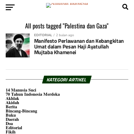
All posts tagged "Palestina dan Gaza"
EDITORIAL
2 bulan ago
Manifesto Perlawanan dan Kebangkitan
Umat dalam Pesan Haji Ayatullah
Mujtaba Khamenei
KATEGORI ARTIKEL
14 Manusia Suci
70 Tahun Indonesia Merdeka
Akhlak
Akidah
Berita
Bincang-Bincang
Buku
Daerah
Doa
Editorial
Fikih