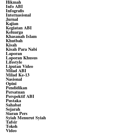
Hikmah
Info ABI
Infografis
Internasional
Jurnal
Kajian
Kegiatan ABI
Keluarga
Khasanah Islam
Khutbah
Kisah
Kisah Para Nabi
Laporan
Laporan Khusus
Lifestyle
Liputan Video
Milad ABI
Milad Ke-13
Nasional
Opini
Pendidikan
Persatuan
Perspektif ABI
Pustaka
Sahabat
Sejarah
Siaran Pers
Syiah Menurut Syiah
Tafsir
Tokoh
Video