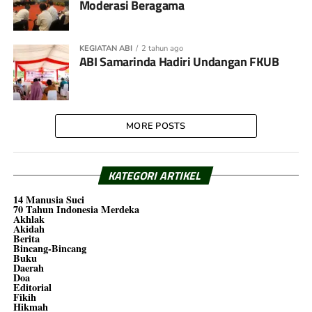
Moderasi Beragama
KEGIATAN ABI
2 tahun ago
ABI Samarinda Hadiri Undangan FKUB
MORE POSTS
KATEGORI ARTIKEL
14 Manusia Suci
70 Tahun Indonesia Merdeka
Akhlak
Akidah
Berita
Bincang-Bincang
Buku
Daerah
Doa
Editorial
Fikih
Hikmah