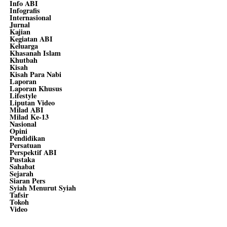
Info ABI
Infografis
Internasional
Jurnal
Kajian
Kegiatan ABI
Keluarga
Khasanah Islam
Khutbah
Kisah
Kisah Para Nabi
Laporan
Laporan Khusus
Lifestyle
Liputan Video
Milad ABI
Milad Ke-13
Nasional
Opini
Pendidikan
Persatuan
Perspektif ABI
Pustaka
Sahabat
Sejarah
Siaran Pers
Syiah Menurut Syiah
Tafsir
Tokoh
Video