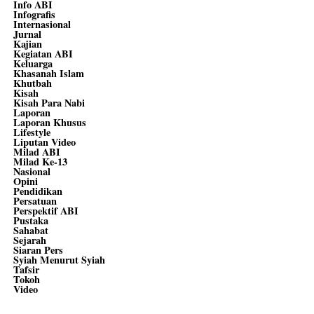
Info ABI
Infografis
Internasional
Jurnal
Kajian
Kegiatan ABI
Keluarga
Khasanah Islam
Khutbah
Kisah
Kisah Para Nabi
Laporan
Laporan Khusus
Lifestyle
Liputan Video
Milad ABI
Milad Ke-13
Nasional
Opini
Pendidikan
Persatuan
Perspektif ABI
Pustaka
Sahabat
Sejarah
Siaran Pers
Syiah Menurut Syiah
Tafsir
Tokoh
Video