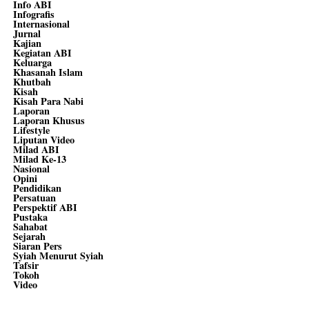
Info ABI
Infografis
Internasional
Jurnal
Kajian
Kegiatan ABI
Keluarga
Khasanah Islam
Khutbah
Kisah
Kisah Para Nabi
Laporan
Laporan Khusus
Lifestyle
Liputan Video
Milad ABI
Milad Ke-13
Nasional
Opini
Pendidikan
Persatuan
Perspektif ABI
Pustaka
Sahabat
Sejarah
Siaran Pers
Syiah Menurut Syiah
Tafsir
Tokoh
Video