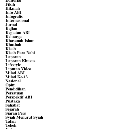
Editorial
Fikih
Hikmah
Info ABI
Infografis
Internasional
Jurnal
Kajian
Kegiatan ABI
Keluarga
Khasanah Islam
Khutbah
Kisah
Kisah Para Nabi
Laporan
Laporan Khusus
Lifestyle
Liputan Video
Milad ABI
Milad Ke-13
Nasional
Opini
Pendidikan
Persatuan
Perspektif ABI
Pustaka
Sahabat
Sejarah
Siaran Pers
Syiah Menurut Syiah
Tafsir
Tokoh