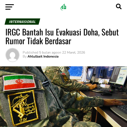
INTERNASIONAL
IRGC Bantah Isu Evakuasi Doha, Sebut
Rumor Tidak Berdasar
Published
5 bulan ago
on
22 Maret, 2026
By
Ahlulbait Indonesia