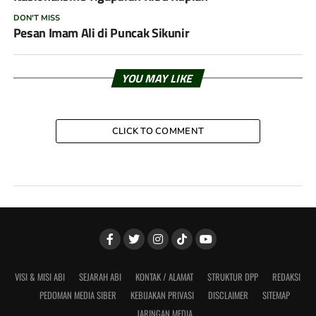
DON'T MISS
Pesan Imam Ali di Puncak Sikunir
YOU MAY LIKE
CLICK TO COMMENT
VISI & MISI ABI
SEJARAH ABI
KONTAK / ALAMAT
STRUKTUR DPP
REDAKSI
PEDOMAN MEDIA SIBER
KEBIJAKAN PRIVASI
DISCLAIMER
SITEMAP
JARINGAN MEDIA