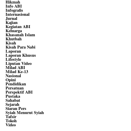
Hikmah
Info ABI
Infografis
Internasional
Jurnal
Kajian
Kegiatan ABI
Keluarga
Khasanah Islam
Khutbah
Kisah
Kisah Para Nabi
Laporan
Laporan Khusus
Lifestyle
Liputan Video
Milad ABI
Milad Ke-13
Nasional
Opini
Pendidikan
Persatuan
Perspektif ABI
Pustaka
Sahabat
Sejarah
Siaran Pers
Syiah Menurut Syiah
Tafsir
Tokoh
Video