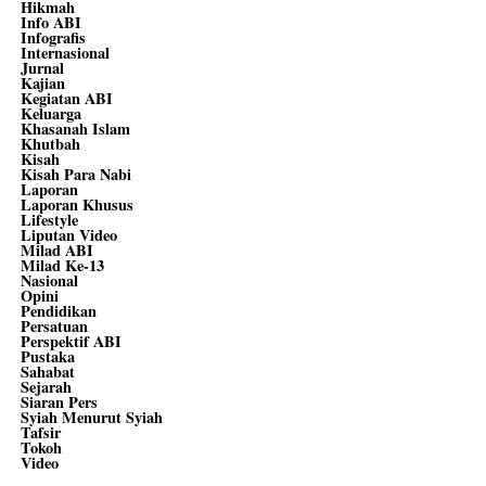
Hikmah
Info ABI
Infografis
Internasional
Jurnal
Kajian
Kegiatan ABI
Keluarga
Khasanah Islam
Khutbah
Kisah
Kisah Para Nabi
Laporan
Laporan Khusus
Lifestyle
Liputan Video
Milad ABI
Milad Ke-13
Nasional
Opini
Pendidikan
Persatuan
Perspektif ABI
Pustaka
Sahabat
Sejarah
Siaran Pers
Syiah Menurut Syiah
Tafsir
Tokoh
Video