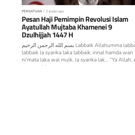
PERSATUAN
2 bulan ago
Pesan Haji Pemimpin Revolusi Islam
Ayatullah Mujtaba Khamenei 9
Dzulhijjah 1447 H
بسم الله الرحمن الرحیم Labbaik Allahumma labbaik,
labbaik la syarika laka labbaik, innal hamda wan
ni‘mata laka wal mulk, la syarika lak… “Ya Allah,
memenuhi...