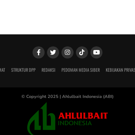
MAT
STRUKTUR DPP
REDAKSI
PEDOMAN MEDIA SIBER
KEBIJAKAN PRIVAS
© Copyright 2025 |
Ahlulbait Indonesia (ABI)