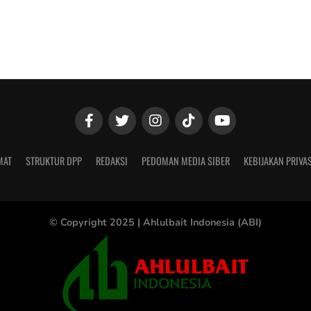
MAT
STRUKTUR DPP
REDAKSI
PEDOMAN MEDIA SIBER
KEBIJAKAN PRIVAS
© Copyright 2025 |
Ahlulbait Indonesia (ABI)