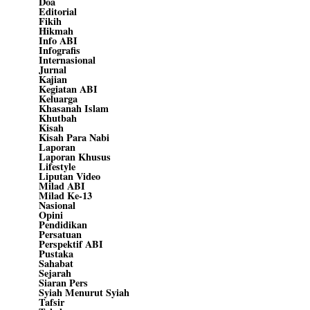
Doa
Editorial
Fikih
Hikmah
Info ABI
Infografis
Internasional
Jurnal
Kajian
Kegiatan ABI
Keluarga
Khasanah Islam
Khutbah
Kisah
Kisah Para Nabi
Laporan
Laporan Khusus
Lifestyle
Liputan Video
Milad ABI
Milad Ke-13
Nasional
Opini
Pendidikan
Persatuan
Perspektif ABI
Pustaka
Sahabat
Sejarah
Siaran Pers
Syiah Menurut Syiah
Tafsir