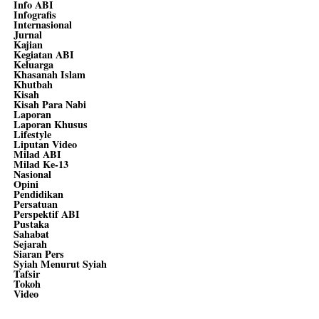
Info ABI
Infografis
Internasional
Jurnal
Kajian
Kegiatan ABI
Keluarga
Khasanah Islam
Khutbah
Kisah
Kisah Para Nabi
Laporan
Laporan Khusus
Lifestyle
Liputan Video
Milad ABI
Milad Ke-13
Nasional
Opini
Pendidikan
Persatuan
Perspektif ABI
Pustaka
Sahabat
Sejarah
Siaran Pers
Syiah Menurut Syiah
Tafsir
Tokoh
Video