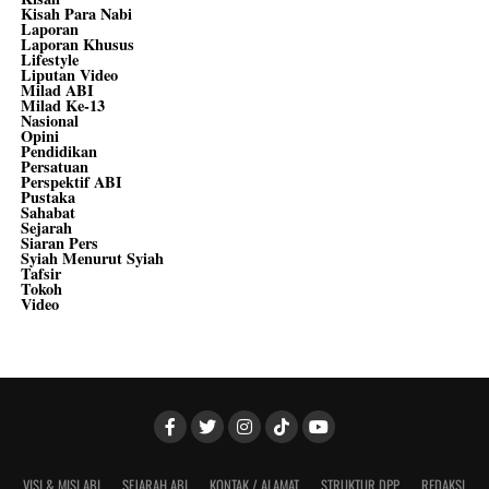
Kisah Para Nabi
Laporan
Laporan Khusus
Lifestyle
Liputan Video
Milad ABI
Milad Ke-13
Nasional
Opini
Pendidikan
Persatuan
Perspektif ABI
Pustaka
Sahabat
Sejarah
Siaran Pers
Syiah Menurut Syiah
Tafsir
Tokoh
Video
VISI & MISI ABI
SEJARAH ABI
KONTAK / ALAMAT
STRUKTUR DPP
REDAKSI