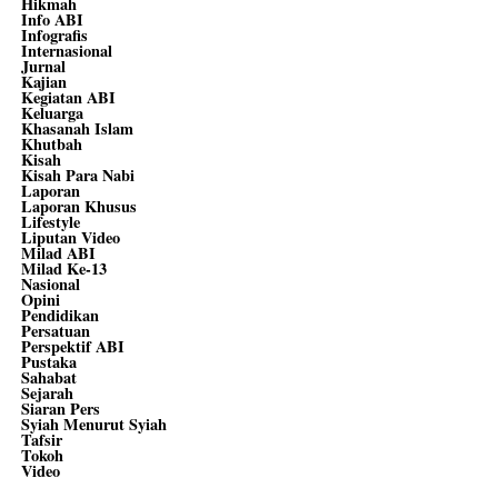
Hikmah
Info ABI
Infografis
Internasional
Jurnal
Kajian
Kegiatan ABI
Keluarga
Khasanah Islam
Khutbah
Kisah
Kisah Para Nabi
Laporan
Laporan Khusus
Lifestyle
Liputan Video
Milad ABI
Milad Ke-13
Nasional
Opini
Pendidikan
Persatuan
Perspektif ABI
Pustaka
Sahabat
Sejarah
Siaran Pers
Syiah Menurut Syiah
Tafsir
Tokoh
Video