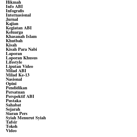
Hikmah
Info ABI
Infografis
Internasional
Jurnal
Kajian
Kegiatan ABI
Keluarga
Khasanah Islam
Khutbah
Kisah
Kisah Para Nabi
Laporan
Laporan Khusus
Lifestyle
Liputan Video
Milad ABI
Milad Ke-13
Nasional
Opini
Pendidikan
Persatuan
Perspektif ABI
Pustaka
Sahabat
Sejarah
Siaran Pers
Syiah Menurut Syiah
Tafsir
Tokoh
Video