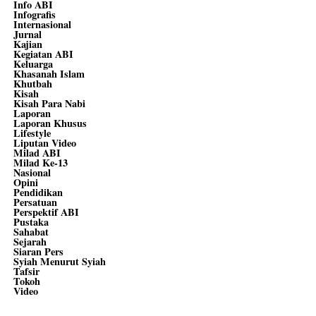
Info ABI
Infografis
Internasional
Jurnal
Kajian
Kegiatan ABI
Keluarga
Khasanah Islam
Khutbah
Kisah
Kisah Para Nabi
Laporan
Laporan Khusus
Lifestyle
Liputan Video
Milad ABI
Milad Ke-13
Nasional
Opini
Pendidikan
Persatuan
Perspektif ABI
Pustaka
Sahabat
Sejarah
Siaran Pers
Syiah Menurut Syiah
Tafsir
Tokoh
Video