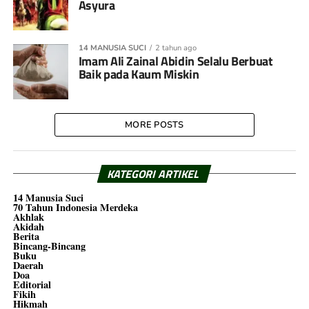
Asyura
14 MANUSIA SUCI
2 tahun ago
Imam Ali Zainal Abidin Selalu Berbuat
Baik pada Kaum Miskin
MORE POSTS
KATEGORI ARTIKEL
14 Manusia Suci
70 Tahun Indonesia Merdeka
Akhlak
Akidah
Berita
Bincang-Bincang
Buku
Daerah
Doa
Editorial
Fikih
Hikmah