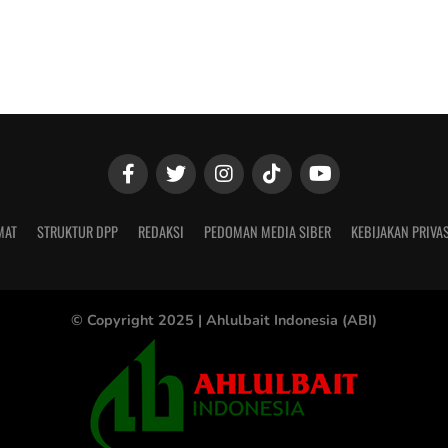
MAT
STRUKTUR DPP
REDAKSI
PEDOMAN MEDIA SIBER
KEBIJAKAN PRIVAS
© Copyright 2025 |
Ahlulbait Indonesia (ABI)