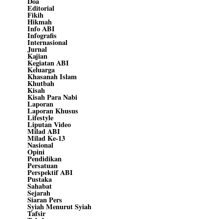
Doa
Editorial
Fikih
Hikmah
Info ABI
Infografis
Internasional
Jurnal
Kajian
Kegiatan ABI
Keluarga
Khasanah Islam
Khutbah
Kisah
Kisah Para Nabi
Laporan
Laporan Khusus
Lifestyle
Liputan Video
Milad ABI
Milad Ke-13
Nasional
Opini
Pendidikan
Persatuan
Perspektif ABI
Pustaka
Sahabat
Sejarah
Siaran Pers
Syiah Menurut Syiah
Tafsir