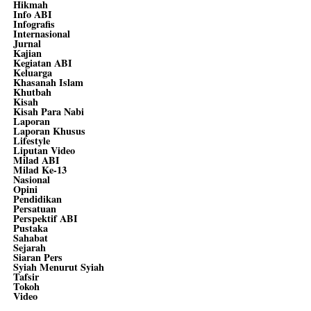
Hikmah
Info ABI
Infografis
Internasional
Jurnal
Kajian
Kegiatan ABI
Keluarga
Khasanah Islam
Khutbah
Kisah
Kisah Para Nabi
Laporan
Laporan Khusus
Lifestyle
Liputan Video
Milad ABI
Milad Ke-13
Nasional
Opini
Pendidikan
Persatuan
Perspektif ABI
Pustaka
Sahabat
Sejarah
Siaran Pers
Syiah Menurut Syiah
Tafsir
Tokoh
Video