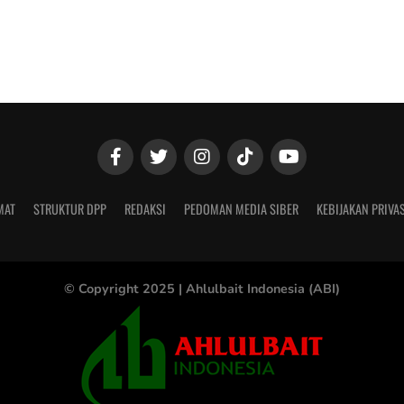
MAT
STRUKTUR DPP
REDAKSI
PEDOMAN MEDIA SIBER
KEBIJAKAN PRIVAS
© Copyright 2025 |
Ahlulbait Indonesia (ABI)