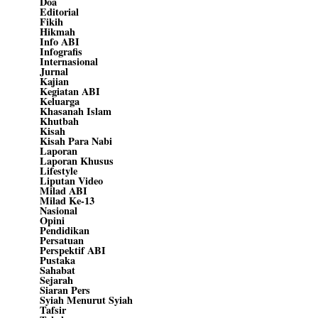
Doa
Editorial
Fikih
Hikmah
Info ABI
Infografis
Internasional
Jurnal
Kajian
Kegiatan ABI
Keluarga
Khasanah Islam
Khutbah
Kisah
Kisah Para Nabi
Laporan
Laporan Khusus
Lifestyle
Liputan Video
Milad ABI
Milad Ke-13
Nasional
Opini
Pendidikan
Persatuan
Perspektif ABI
Pustaka
Sahabat
Sejarah
Siaran Pers
Syiah Menurut Syiah
Tafsir