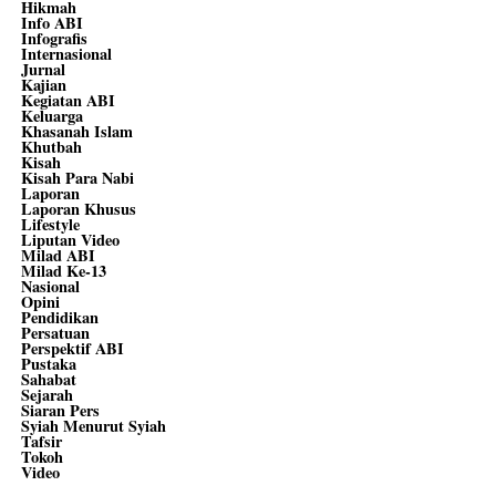
Hikmah
Info ABI
Infografis
Internasional
Jurnal
Kajian
Kegiatan ABI
Keluarga
Khasanah Islam
Khutbah
Kisah
Kisah Para Nabi
Laporan
Laporan Khusus
Lifestyle
Liputan Video
Milad ABI
Milad Ke-13
Nasional
Opini
Pendidikan
Persatuan
Perspektif ABI
Pustaka
Sahabat
Sejarah
Siaran Pers
Syiah Menurut Syiah
Tafsir
Tokoh
Video