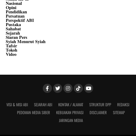
Nasional
Opini
Pendidikan
Persatuan
Perspektif ABI
Pustaka
Sahabat
Sejarah
Siaran Pers
Syiah Menurut Syiah
Tafsir
Tokoh
Video
VISI & MISI ABI
SEJARAH ABI
KONTAK / ALAMAT
STRUKTUR DPP
REDAKSI
PEDOMAN MEDIA SIBER
KEBIJAKAN PRIVASI
DISCLAIMER
SITEMAP
JARINGAN MEDIA