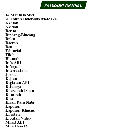
KATEGORI ARTIKEL
14 Manusia Suci
70 Tahun Indonesia Merdeka
Akhlak
Akidah
Berita
Bincang-Bincang
Buku
Daerah
Doa
Editorial
Fikih
Hikmah
Info ABI
Infografis
Internasional
Jurnal
Kajian
Kegiatan ABI
Keluarga
Khasanah Islam
Khutbah
Kisah
Kisah Para Nabi
Laporan
Laporan Khusus
Lifestyle
Liputan Video
Milad ABI
Milad Ke-13